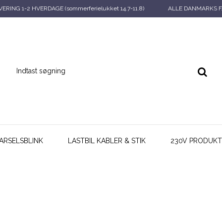
ERING 1-2 HVERDAGE (sommerferielukket 14.7-11.8)
ALLE DANMARKS F
ARSELSBLINK
LASTBIL KABLER & STIK
230V PRODUKT