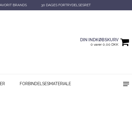
AVORIT BRANDS
30 DAGES FORTRYDELSESRET
DIN INDKØBSKURV
0 varer 0,00 DKK
ER
FORBINDELSESMATERIALE