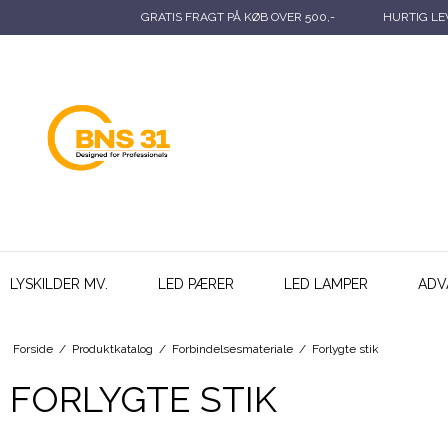
GRATIS FRAGT PÅ KØB OVER 500,-
HURTIG LEV
LYSKILDER MV.
LED PÆRER
LED LAMPER
ADV
Forside
/
Produktkatalog
/
Forbindelsesmateriale
/
Forlygte stik
FORLYGTE STIK