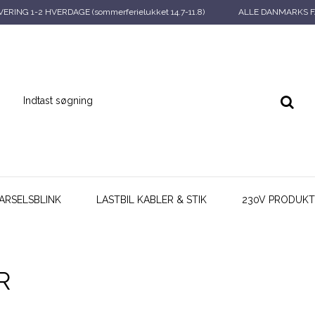
ERING 1-2 HVERDAGE (sommerferielukket 14.7-11.8)
ALLE DANMARKS F
ARSELSBLINK
LASTBIL KABLER & STIK
230V PRODUKT
R