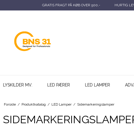
GRATIS FRAGT PÅ KØB OVER 500,-
HURTIG LEV
LYSKILDER MV.
LED PÆRER
LED LAMPER
ADV
Forside
/
Produktkatalog
/
LED Lamper
/
Sidemarkeringslamper
SIDEMARKERINGSLAMPE