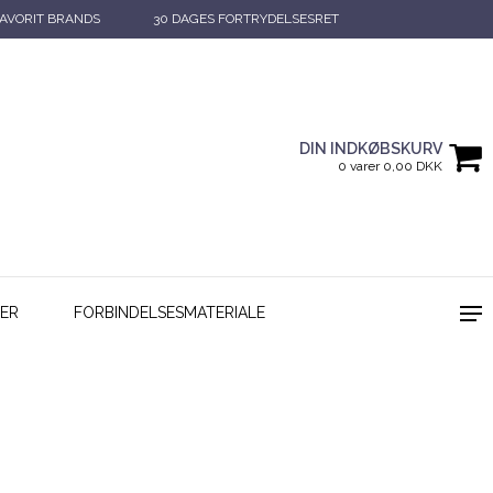
AVORIT BRANDS
30 DAGES FORTRYDELSESRET
DIN INDKØBSKURV
0 varer 0,00 DKK
ER
FORBINDELSESMATERIALE